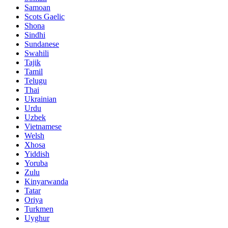
Samoan
Scots Gaelic
Shona
Sindhi
Sundanese
Swahili
Tajik
Tamil
Telugu
Thai
Ukrainian
Urdu
Uzbek
Vietnamese
Welsh
Xhosa
Yiddish
Yoruba
Zulu
Kinyarwanda
Tatar
Oriya
Turkmen
Uyghur