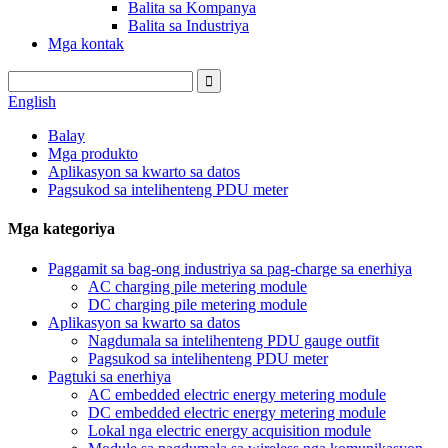
Balita sa Kompanya
Balita sa Industriya
Mga kontak
English
Balay
Mga produkto
Aplikasyon sa kwarto sa datos
Pagsukod sa intelihenteng PDU meter
Mga kategoriya
Paggamit sa bag-ong industriya sa pag-charge sa enerhiya
AC charging pile metering module
DC charging pile metering module
Aplikasyon sa kwarto sa datos
Nagdumala sa intelihenteng PDU gauge outfit
Pagsukod sa intelihenteng PDU meter
Pagtuki sa enerhiya
AC embedded electric energy metering module
DC embedded electric energy metering module
Lokal nga electric energy acquisition module