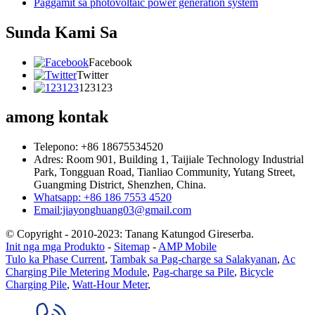
Paggamit sa photovoltaic power generation system
Sunda Kami Sa
Facebook
Twitter
123123
among kontak
Telepono: +86 18675534520
Adres: Room 901, Building 1, Taijiale Technology Industrial
Park, Tongguan Road, Tianliao Community, Yutang Street,
Guangming District, Shenzhen, China.
Whatsapp: +86 186 7553 4520
Email:jiayonghuang03@gmail.com
© Copyright - 2010-2023: Tanang Katungod Gireserba.
Init nga mga Produkto
-
Sitemap
-
AMP Mobile
Tulo ka Phase Current
,
Tambak sa Pag-charge sa Salakyanan
,
Ac
Charging Pile Metering Module
,
Pag-charge sa Pile
,
Bicycle
Charging Pile
,
Watt-Hour Meter
,