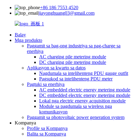
+86 186 7553 4520
jiayonghuang03@gmail.com
Balay
Mga produkto
Paggamit sa bag-ong industriya sa pag-charge sa
enerhiya
AC charging pile metering module
DC charging pile metering module
Aplikasyon sa kwarto sa datos
Nagdumala sa intelihenteng PDU gauge outfit
Pagsukod sa intelihenteng PDU meter
Pagtuki sa enerhiya
AC embedded electric energy metering module
DC embedded electric energy metering module
Lokal nga electric energy acquisition module
Module sa pagdumala sa wireless nga
komunikasyon
Paggamit sa photovoltaic power generation system
Kompanya
Profile sa Kompanya
Balita sa Kompanya