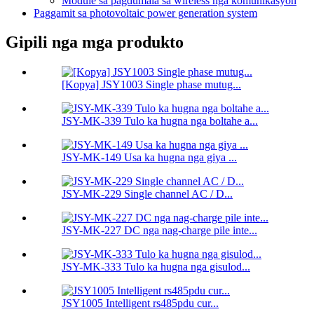
Module sa pagdumala sa wireless nga komunikasyon
Paggamit sa photovoltaic power generation system
Gipili nga mga produkto
[Kopya] JSY1003 Single phase mutug...
JSY-MK-339 Tulo ka hugna nga boltahe a...
JSY-MK-149 Usa ka hugna nga giya ...
JSY-MK-229 Single channel AC / D...
JSY-MK-227 DC nga nag-charge pile inte...
JSY-MK-333 Tulo ka hugna nga gisulod...
JSY1005 Intelligent rs485pdu cur...