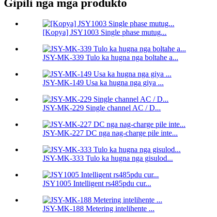
Gipili nga mga produkto
[Kopya] JSY1003 Single phase mutug...
JSY-MK-339 Tulo ka hugna nga boltahe a...
JSY-MK-149 Usa ka hugna nga giya ...
JSY-MK-229 Single channel AC / D...
JSY-MK-227 DC nga nag-charge pile inte...
JSY-MK-333 Tulo ka hugna nga gisulod...
JSY1005 Intelligent rs485pdu cur...
JSY-MK-188 Metering intelihente ...