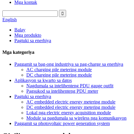
Mga kontak
English
Balay
Mga produkto
Pagtuki sa enerhiya
Mga kategoriya
Paggamit sa bag-ong industriya sa pag-charge sa enerhiya
AC charging pile metering module
DC charging pile metering module
Aplikasyon sa kwarto sa datos
Nagdumala sa intelihenteng PDU gauge outfit
Pagsukod sa intelihenteng PDU meter
Pagtuki sa enerhiya
AC embedded electric energy metering module
DC embedded electric energy metering module
Lokal nga electric energy acquisition module
Module sa pagdumala sa wireless nga komunikasyon
Paggamit sa photovoltaic power generation system