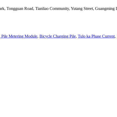
Park, Tongguan Road, Tianliao Community, Yutang Street, Guangming D
 Pile Metering Module
,
Bicycle Charging Pile
,
Tulo ka Phase Current
,