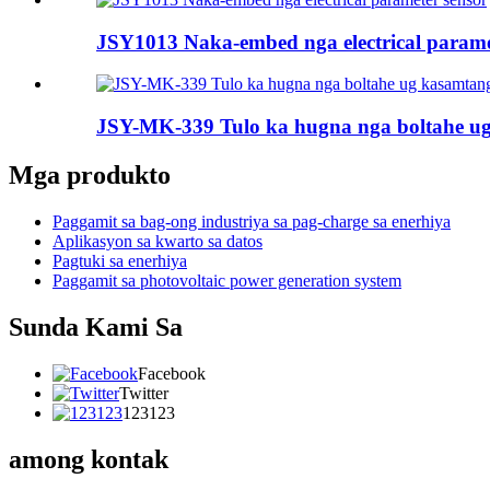
JSY1013 Naka-embed nga electrical parame
JSY-MK-339 Tulo ka hugna nga boltahe ug
Mga produkto
Paggamit sa bag-ong industriya sa pag-charge sa enerhiya
Aplikasyon sa kwarto sa datos
Pagtuki sa enerhiya
Paggamit sa photovoltaic power generation system
Sunda Kami Sa
Facebook
Twitter
123123
among kontak