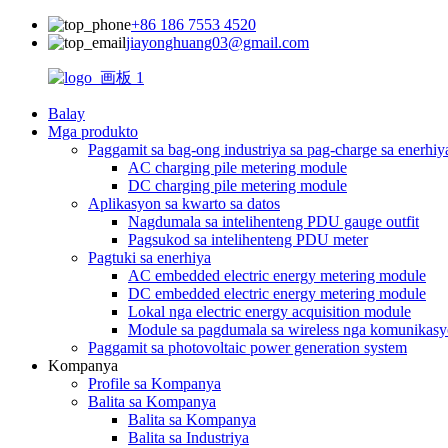
+86 186 7553 4520
jiayonghuang03@gmail.com
Balay
Mga produkto
Paggamit sa bag-ong industriya sa pag-charge sa enerhiy
AC charging pile metering module
DC charging pile metering module
Aplikasyon sa kwarto sa datos
Nagdumala sa intelihenteng PDU gauge outfit
Pagsukod sa intelihenteng PDU meter
Pagtuki sa enerhiya
AC embedded electric energy metering module
DC embedded electric energy metering module
Lokal nga electric energy acquisition module
Module sa pagdumala sa wireless nga komunikas
Paggamit sa photovoltaic power generation system
Kompanya
Profile sa Kompanya
Balita sa Kompanya
Balita sa Kompanya
Balita sa Industriya