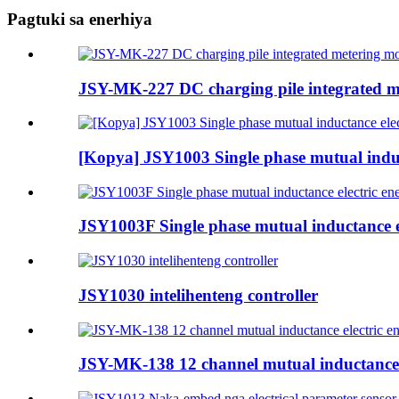
Pagtuki sa enerhiya
JSY-MK-227 DC charging pile integrated m
[Kopya] JSY1003 Single phase mutual induc
JSY1003F Single phase mutual inductance e
JSY1030 intelihenteng controller
JSY-MK-138 12 channel mutual inductance 