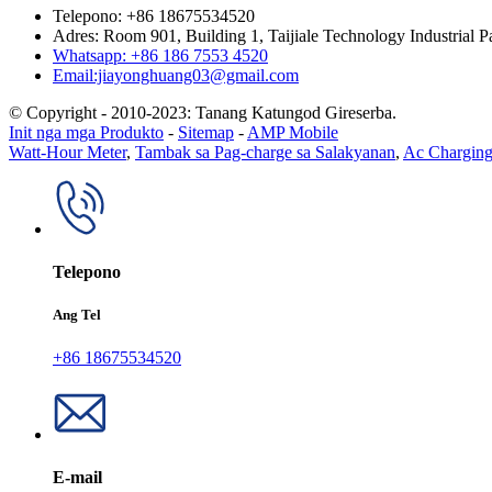
Telepono: +86 18675534520
Adres: Room 901, Building 1, Taijiale Technology Industrial 
Whatsapp: +86 186 7553 4520
Email:jiayonghuang03@gmail.com
© Copyright - 2010-2023: Tanang Katungod Gireserba.
Init nga mga Produkto
-
Sitemap
-
AMP Mobile
Watt-Hour Meter
,
Tambak sa Pag-charge sa Salakyanan
,
Ac Charging
Telepono
Ang Tel
+86 18675534520
E-mail