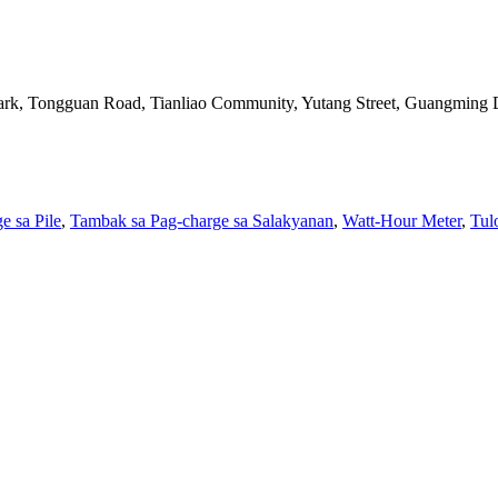
Park, Tongguan Road, Tianliao Community, Yutang Street, Guangming D
e sa Pile
,
Tambak sa Pag-charge sa Salakyanan
,
Watt-Hour Meter
,
Tul