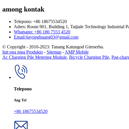
among kontak
Telepono: +86 18675534520
Adres: Room 901, Building 1, Taijiale Technology Industrial 
Whatsapp: +86 186 7553 4520
Email:jiayonghuang03@gmail.com
© Copyright - 2010-2023: Tanang Katungod Gireserba.
Init nga mga Produkto
-
Sitemap
-
AMP Mobile
Ac Charging Pile Metering Module
,
Bicycle Charging Pile
,
Pag-charg
Telepono
Ang Tel
+86 18675534520