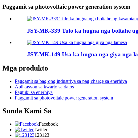
Paggamit sa photovoltaic power generation system
JSY-MK-339 Tulo ka hugna nga boltahe ug
JSY-MK-149 Usa ka hugna nga giya nga l
Mga produkto
Paggamit sa bag-ong industriya sa pag-charge sa enerhiya
Aplikasyon sa kwarto sa datos
Pagtuki sa enerhiya
Paggamit sa photovoltaic power generation system
Sunda Kami Sa
Facebook
Twitter
123123