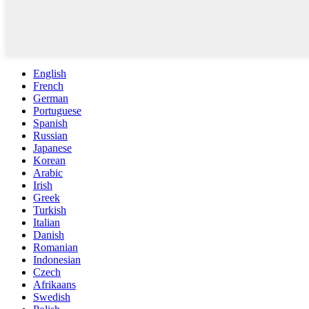
English
French
German
Portuguese
Spanish
Russian
Japanese
Korean
Arabic
Irish
Greek
Turkish
Italian
Danish
Romanian
Indonesian
Czech
Afrikaans
Swedish