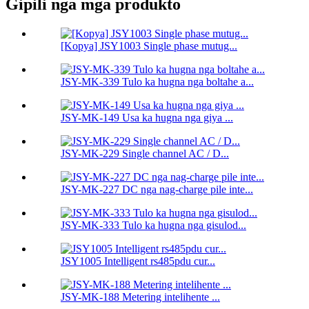
Gipili nga mga produkto
[Kopya] JSY1003 Single phase mutug...
JSY-MK-339 Tulo ka hugna nga boltahe a...
JSY-MK-149 Usa ka hugna nga giya ...
JSY-MK-229 Single channel AC / D...
JSY-MK-227 DC nga nag-charge pile inte...
JSY-MK-333 Tulo ka hugna nga gisulod...
JSY1005 Intelligent rs485pdu cur...
JSY-MK-188 Metering intelihente ...