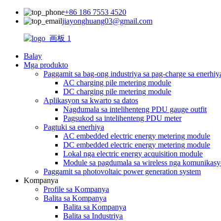
+86 186 7553 4520
jiayonghuang03@gmail.com
Balay
Mga produkto
Paggamit sa bag-ong industriya sa pag-charge sa enerhiy
AC charging pile metering module
DC charging pile metering module
Aplikasyon sa kwarto sa datos
Nagdumala sa intelihenteng PDU gauge outfit
Pagsukod sa intelihenteng PDU meter
Pagtuki sa enerhiya
AC embedded electric energy metering module
DC embedded electric energy metering module
Lokal nga electric energy acquisition module
Module sa pagdumala sa wireless nga komunikas
Paggamit sa photovoltaic power generation system
Kompanya
Profile sa Kompanya
Balita sa Kompanya
Balita sa Kompanya
Balita sa Industriya