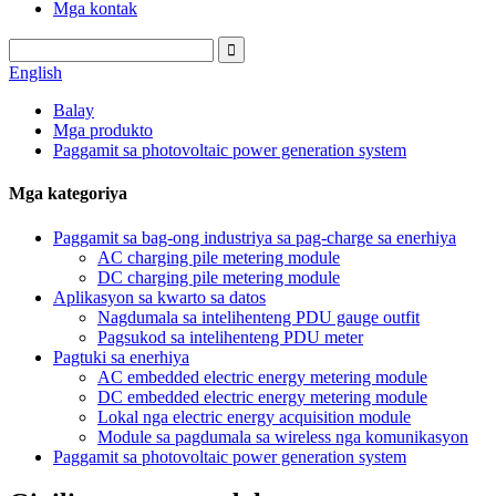
Mga kontak
English
Balay
Mga produkto
Paggamit sa photovoltaic power generation system
Mga kategoriya
Paggamit sa bag-ong industriya sa pag-charge sa enerhiya
AC charging pile metering module
DC charging pile metering module
Aplikasyon sa kwarto sa datos
Nagdumala sa intelihenteng PDU gauge outfit
Pagsukod sa intelihenteng PDU meter
Pagtuki sa enerhiya
AC embedded electric energy metering module
DC embedded electric energy metering module
Lokal nga electric energy acquisition module
Module sa pagdumala sa wireless nga komunikasyon
Paggamit sa photovoltaic power generation system